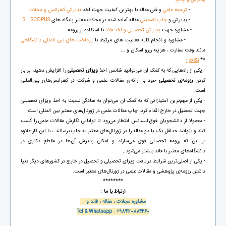
-
ترجمه علمی
و فنی مقاله با بهترین کیفیت جهت اخذ
پذیرش کنفرانس و مجلات
- پذیرش و
چاپ تضمینی
مقاله آماده شده در مجلات معتبر پایگاه های
ISI , SCOPUS
- مشاوره جهت
پذیرش تحصیلی و اخذ فاند
با استفاده از رزومه
- مشاوره و انجام کلیه فعالیت های مرتبط با
پرداخت های بین المللی دانشگاهی
مانند وقت سفارت ، هزینه رزرو اسکان و ...
**
نکات
:
- یکی از راه‌هایی که به کمک آن می‌توانید شانس اخذ
ویزای تحصیلی
را افزایش دهید، پر بار
کردن
رزومه‌ی تحصیلی
خود با ارائه‌ی مقالات علمی و شرکت در کنفرانس‌های بین‌المللی
است.
- یکی از مهم‌ترین امتیازاتی که به کمک آن می‌‌توان به سادگی نسبت به اخذ ویزای تحصیلی
جهت تحصیل در خارج اقدام کرد، چاپ مقالات علمی در ژورنال‌های معتبر بین المللی است.
- معمولا از دانشجویان فوق لیسانس انتظار می‌رود تا توانایی نگارش مقالات علمی را کسب
کنند و بتوانند حداقل یک یا دو مقاله را در ژورنال‌های معتبر به چاپ برسانند ، با این کار علاوه
بر این که رزومه‌ تحصیلی قوی می‌سازند و امکان پذیرش آن‌ها در مقطع دکتری در
دانشگاه‌های معتبر با فاند بیشتر می‌شود .
- یکی از اصلی‌ترین شرایط دریافت ویزای تحصیلی و تحصیل در خارج در کشورهای دیگر دنیا
داشتن رزومه‌ی پژوهشی و مقالات علمی در ژورنال‌های معتبر است.
********
ارتباط با ما :
مشاوره مجلات ، مقاله ، فاند و ...
Tel & Whatsapp : +989120884460