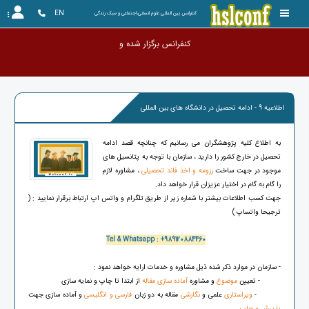
EN
کنفرانس بین المللی علوم انسانی،اجتماعی و سبک زندگی
کنفرانس برگزا
اطلاعیه 9 - ادامه تحصیل در دانشگاه های بین المللی
به اطلاع کلیه پژوهشگران می رسانیم که چنانچه قصد ادامه
تحصیل در خارج کشور را دارید ، سازمان با توجه به پتانسیل های
موجود در جهت ساخت
رزومه و اخذ فاند تحصیلی
، مشاوره لازم
را گام به گام در اختیار عزیزان قرار خواهد داد.
جهت کسب اطلاعات بیشتر با شماره زیر از طریق تلگرام و واتس اپ ارتباط برقرار نمایید : (
ترجیحا واتساپ )
Tel & Whatsapp : +989120884460
- سازمان در موارد ذکر شده ذیل مشاوره و خدمات ارایه خواهد نمود :
- تعیین
موضوع
و مشاوره
آماده سازی مقاله
از ابتدا تا چاپ و نمایه سازی
-
ویراستاری
علمی و
نگارشی
مقاله به دو زبان
فارسی و انگلیسی
و آماده سازی جهت
پذیرش و چاپ